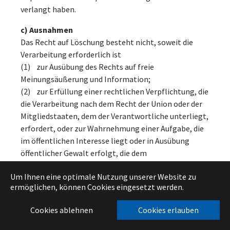
verlangt haben.
c) Ausnahmen
Das Recht auf Löschung besteht nicht, soweit die
Verarbeitung erforderlich ist
(1) zur Ausübung des Rechts auf freie
Meinungsäußerung und Information;
(2) zur Erfüllung einer rechtlichen Verpflichtung, die
die Verarbeitung nach dem Recht der Union oder der
Mitgliedstaaten, dem der Verantwortliche unterliegt,
erfordert, oder zur Wahrnehmung einer Aufgabe, die
im öffentlichen Interesse liegt oder in Ausübung
öffentlicher Gewalt erfolgt, die dem
Verantwortlichen übertragen wurde;
Um Ihnen eine optimale Nutzung unserer Website zu
(3) aus Gründen des öffentlichen Interesses im
ermöglichen, können Cookies eingesetzt werden.
Bereich der öffentlichen Gesundheit gemäß Art. 9
Abs. 2 lit. h und i sowie Art. 9 Abs. 3 DSGVO;
Cookies ablehnen
Cookies erlauben
(4) für im öffentlichen Interesse liegende
Archivzwecke, wissenschaftliche oder historische