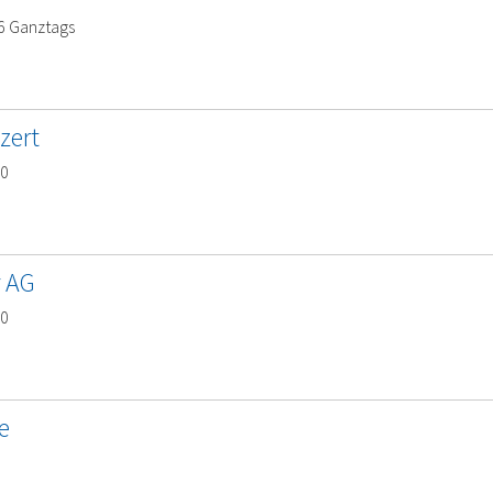
26 Ganztags
zert
00
r AG
00
e