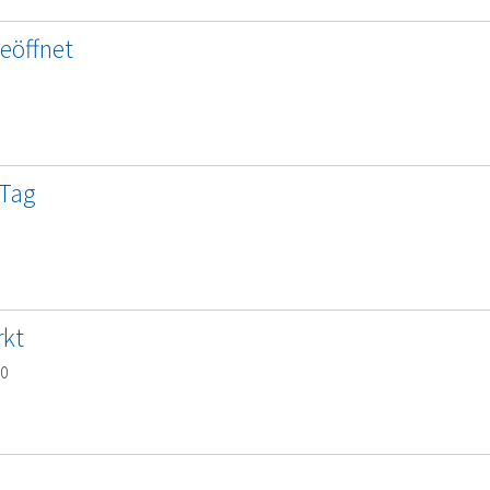
geöffnet
 Tag
kt
00